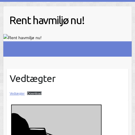
Skip
to
Rent havmiljø nu!
content
Vedtægter
Vedtægter
Download