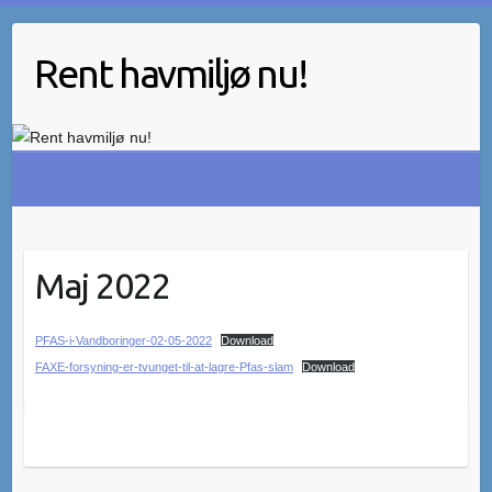
Skip
to
Rent havmiljø nu!
content
Maj 2022
PFAS-i-Vandboringer-02-05-2022
Download
FAXE-forsyning-er-tvunget-til-at-lagre-Pfas-slam
Download