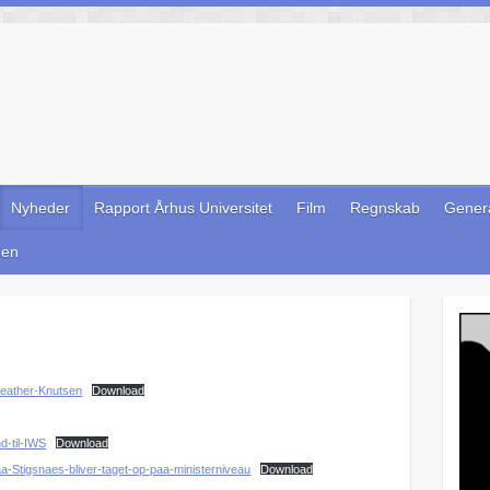
Nyheder
Rapport Århus Universitet
Film
Regnskab
Genera
den
-Heather-Knutsen
Download
-til-IWS
Download
a-Stigsnaes-bliver-taget-op-paa-ministerniveau
Download