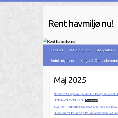
Skip
to
content
Rent havmiljø nu!
Forside
Meld dig ind
Bestyrelsen
Indskærpelser
Klage til Ombudsman
Maj 2025
Northern-Skagerrak-gik-direkte-tilbage-til-skibet
NYT-PAaBUD-TIL-IWS
Download
Saa-kom-Northern-Skagerrak-igen-med-spildevand
Ukontrolleret-forurening-fra-virksomheden-IWS-pa